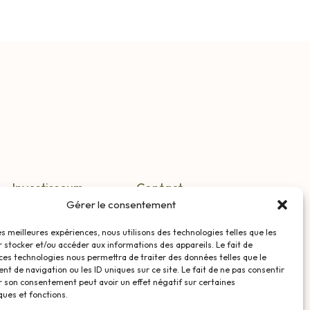
Investisseurs
Contact
Gérer le consentement
Agriculteurs
Mentions légales
les meilleures expériences, nous utilisons des technologies telles que les
S’informer
Confidentialité
 stocker et/ou accéder aux informations des appareils. Le fait de
ces technologies nous permettra de traiter des données telles que le
 de navigation ou les ID uniques sur ce site. Le fait de ne pas consentir
r son consentement peut avoir un effet négatif sur certaines
ques et fonctions.