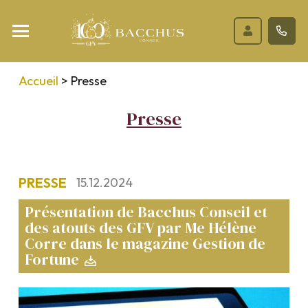
Accueil
>
Presse
Presse
PRESSE
15.12.2024
Présentation de Bacchus Conseil et
des atouts des GFV par Me Hélène
Corre dans le magazine Gestion de
Fortune