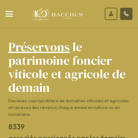
Préservons
le
patrimoine foncier
viticole et agricole de
demain
Devenez copropriétaire de domaines viticoles et agricoles
et recevez des revenus chaque année en nature ou en
numéraire.
8339
associés passionnés par les terroirs