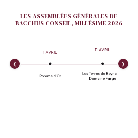
LES ASSEMBLÉES GÉNÉRALES DE
BACCHUS CONSEIL, MILLÉSIME 2026
11 AVRIL
18 AVRIL
1 AVRIL
❮
❯
Les Terres de Reynard -
Les Vignes de Bagrau en
mme d'Or
Domaine Farge
Provence