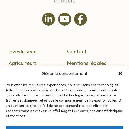
Investisseurs
Contact
Agriculteurs
Mentions légales
Gérer le consentement
S’informer
Confidentialité
Pour offrir les meilleures expériences, nous utilisons des technologies
telles que les cookies pour stocker et/ou accéder aux informations des
appareils. Le fait de consentir à ces technologies nous permettra de
traiter des données telles que le comportement de navigation ou les ID
AVERTISSEMENT : Investir au sein de GFV/GFA n’est pas
uniques sur ce site. Le fait de ne pas consentir ou de retirer son
sans risque, notamment celui de ne pas recevoir les
consentement peut avoir un effet négatif sur certaines caractéristiques
intérêts attendus ou de perdre une partie, voire la totalité
et fonctions.
du capital investi. Bacchus Conseil, grâce à son