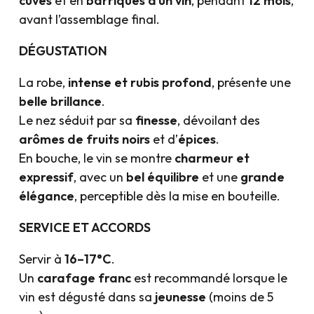
cuves
et en
barriques d’un vin
, pendant
12 mois
,
avant l’assemblage final.
DÉGUSTATION
La robe,
intense et rubis profond
, présente une
belle brillance
.
Le nez séduit par sa
finesse
, dévoilant des
arômes de fruits noirs
et d’
épices
.
En bouche, le vin se montre
charmeur et
expressif
, avec un
bel équilibre
et une
grande
élégance
, perceptible dès la mise en bouteille.
SERVICE ET ACCORDS
Servir à
16–17°C
.
Un
carafage franc
est recommandé lorsque le
vin est dégusté dans sa
jeunesse
(moins de 5