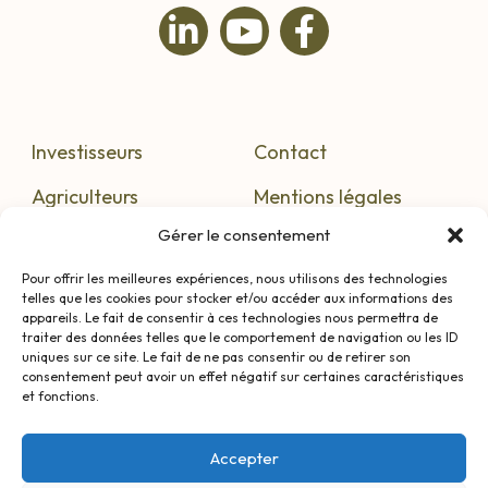
Investisseurs
Contact
Agriculteurs
Mentions légales
Gérer le consentement
S’informer
Confidentialité
Pour offrir les meilleures expériences, nous utilisons des technologies
telles que les cookies pour stocker et/ou accéder aux informations des
appareils. Le fait de consentir à ces technologies nous permettra de
traiter des données telles que le comportement de navigation ou les ID
AVERTISSEMENT : Investir au sein de GFV/GFA n’est pas
uniques sur ce site. Le fait de ne pas consentir ou de retirer son
sans risque, notamment celui de ne pas recevoir les
consentement peut avoir un effet négatif sur certaines caractéristiques
intérêts attendus ou de perdre une partie, voire la totalité
et fonctions.
du capital investi. Bacchus Conseil, grâce à son
antériorité, son expérience et son expertise, veille à
Accepter
limiter ces risques. De plus, les performances passées ne